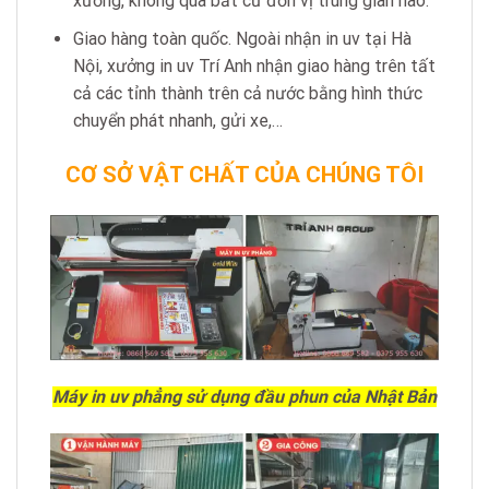
xưởng, không qua bất cứ đơn vị trung gian nào.
Giao hàng toàn quốc. Ngoài nhận in uv tại Hà
Nội, xưởng in uv Trí Anh nhận giao hàng trên tất
cả các tỉnh thành trên cả nước bằng hình thức
chuyển phát nhanh, gửi xe,…
CƠ SỞ VẬT CHẤT CỦA CHÚNG TÔI
Máy in uv phẳng sử dụng đầu phun của Nhật Bản