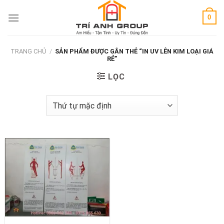
Skip
0
to
content
TRANG CHỦ
/
SẢN PHẨM ĐƯỢC GẮN THẺ “IN UV LÊN KIM LOẠI GIÁ
RẺ”
LỌC