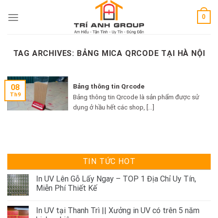
Skip
0
to
content
TAG ARCHIVES:
BẢNG MICA QRCODE TẠI HÀ NỘI
Bảng thông tin Qrcode
08
Th9
Bảng thông tin Qrcode là sản phẩm được sử
dụng ở hầu hết các shop, [...]
TIN TỨC HOT
In UV Lên Gỗ Lấy Ngay – TOP 1 Địa Chỉ Uy Tín,
Miễn Phí Thiết Kế
In UV tại Thanh Trì || Xưởng in UV có trên 5 năm