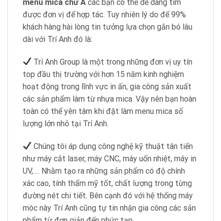
menu mica chữ A
các bạn có thể dễ dàng tìm
được đơn vị để hợp tác. Tuy nhiên lý do để 99%
khách hàng hài lòng tin tưởng lựa chọn gắn bó lâu
dài với Trí Anh đó là:
Trí Anh Group là một trong những đơn vị uy tín
top đầu thị trường với hơn 15 năm kinh nghiệm
hoạt động trong lĩnh vực in ấn, gia công sản xuất
các sản phẩm làm từ nhựa mica.
Vậy nên bạn hoàn
toàn có thể yên tâm khi đặt làm menu mica số
lượng lớn nhỏ tại Trí Anh.
Chúng tôi áp dụng công nghệ kỹ thuật tân tiến
như máy cắt laser, máy CNC, máy uốn nhiệt, máy in
UV,…. Nhằm tạo ra những sản phẩm có độ chính
xác cao, tính thẩm mỹ tốt, chất lượng trong từng
đường nét chi tiết. Bên cạnh đó với hệ thống máy
móc này Trí Anh cũng tự tin nhận gia công các sản
phẩm từ đơn giản đến phức tạp.