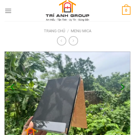
Skip
0
to
content
TRANG CHỦ
/
MENU MICA