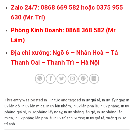
Zalo 24/7: 0868 669 582 hoặc 0375 955
630 (Mr. Trí)
Phòng Kinh Doanh: 0868 368 582 (Mr
Lâm)
Địa chỉ xưởng: Ngõ 6 – Nhân Hoà – Tả
Thanh Oai – Thanh Trì – Hà Nội
This entry was posted in
Tin tức
and tagged
in uv giá rẻ
,
in uv lấy ngay
,
in
uv lên gỗ
,
in uv lên mica
,
in uv lên nhôm
,
in uv lên pha lê
,
in uv phẳng
,
in uv
phẳng giá rẻ
,
in uv phẳng lấy ngay
,
in uv phẳng lên gỗ
,
in uv phẳng lên
mica
,
in uv phẳng lên pha lê
,
in uv trí anh
,
xưởng in uv giá rẻ
,
xưởng in uv
trí anh
.