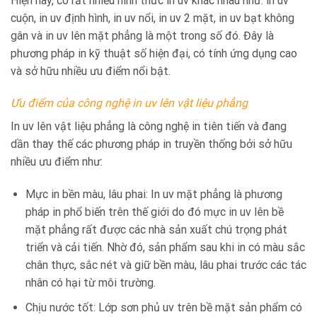
Hiện nay, có rất nhiều hình thức in uv khác nhau như: in uv
cuộn, in uv định hình, in uv nổi, in uv 2 mặt, in uv bạt không
gân và in uv lên mặt phẳng là một trong số đó. Đây là
phương pháp in kỹ thuật số hiện đại, có tính ứng dụng cao
và sở hữu nhiều ưu điểm nổi bật.
Ưu điểm của công nghệ in uv lên vật liệu phẳng
In uv lên vật liệu phẳng là công nghệ in tiên tiến và đang
dần thay thế các phương pháp in truyền thống bởi sở hữu
nhiều ưu điểm như:
Mực in bền màu, lâu phai: In uv mặt phẳng là phương
pháp in phổ biến trên thế giới do đó mực in uv lên bề
mặt phẳng rất được các nhà sản xuất chú trọng phát
triển và cải tiến. Nhờ đó, sản phẩm sau khi in có màu sắc
chân thực, sắc nét và giữ bền màu, lâu phai trước các tác
nhân có hại từ môi trường.
Chịu nước tốt: Lớp sơn phủ uv trên bề mặt sản phẩm có