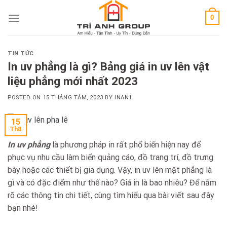
Skip
0
to
content
TIN TỨC
In uv phẳng là gì? Bảng giá in uv lên vật
liệu phẳng mới nhất 2023
POSTED ON
15 THÁNG TÁM, 2023
BY
INAN1
15
Th8
In uv phẳng
là phương pháp in rất phổ biến hiện nay để
phục vụ nhu cầu làm biển quảng cáo, đồ trang trí, đồ trưng
bày hoặc các thiết bị gia dụng. Vậy, in uv lên mặt phẳng là
gì và có đặc điểm như thế nào? Giá in là bao nhiêu? Để nắm
rõ các thông tin chi tiết, cùng tìm hiểu qua bài viết sau đây
bạn nhé!