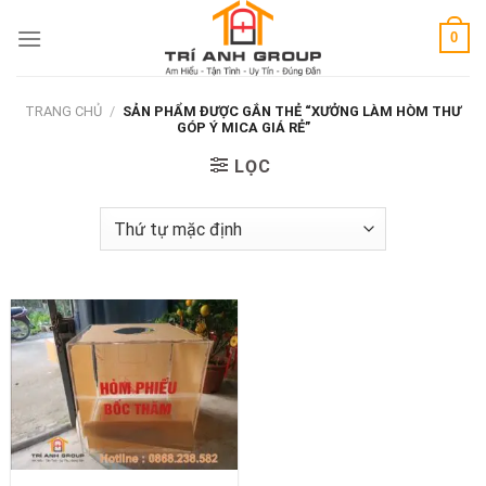
Skip
0
to
content
TRANG CHỦ
/
SẢN PHẨM ĐƯỢC GẮN THẺ “XƯỞNG LÀM HÒM THƯ
GÓP Ý MICA GIÁ RẺ”
LỌC