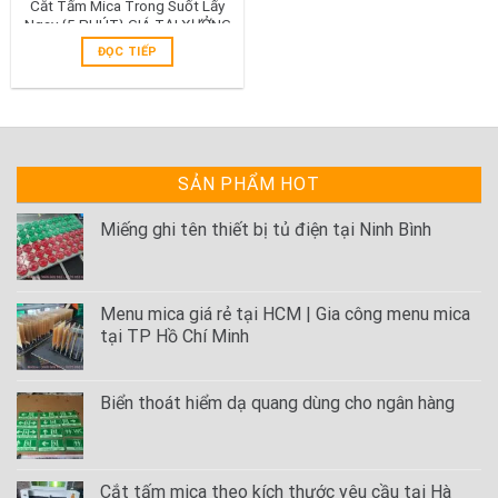
Cắt Tấm Mica Trong Suốt Lấy
Ngay {5 PHÚT} GIÁ TẠI XƯỞNG
ĐỌC TIẾP
SẢN PHẨM HOT
Miếng ghi tên thiết bị tủ điện tại Ninh Bình
Menu mica giá rẻ tại HCM | Gia công menu mica
tại TP Hồ Chí Minh
Biển thoát hiểm dạ quang dùng cho ngân hàng
Cắt tấm mica theo kích thước yêu cầu tại Hà