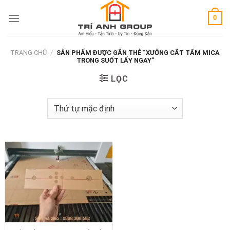
Skip
0
to
content
TRANG CHỦ
/
SẢN PHẨM ĐƯỢC GẮN THẺ “XƯỞNG CẮT TẤM MICA
TRONG SUỐT LẤY NGAY”
LỌC