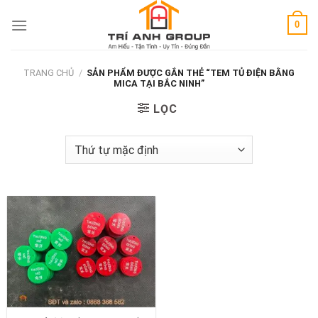
Skip
0
to
content
TRANG CHỦ
/
SẢN PHẨM ĐƯỢC GẮN THẺ “TEM TỦ ĐIỆN BẰNG
MICA TẠI BẮC NINH”
LỌC