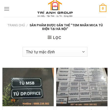
Skip
0
to
content
TRANG CHỦ
/
SẢN PHẨM ĐƯỢC GẮN THẺ “TEM NHÃN MICA TỦ
ĐIỆN TẠI HÀ NỘI”
LỌC