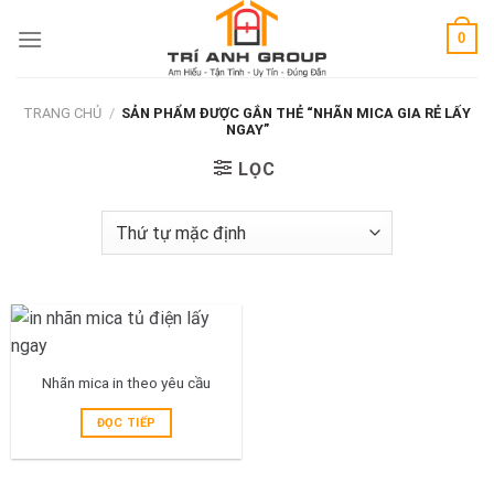
Skip
0
to
content
TRANG CHỦ
/
SẢN PHẨM ĐƯỢC GẮN THẺ “NHÃN MICA GIA RẺ LẤY
NGAY”
LỌC
Nhãn mica in theo yêu cầu
ĐỌC TIẾP