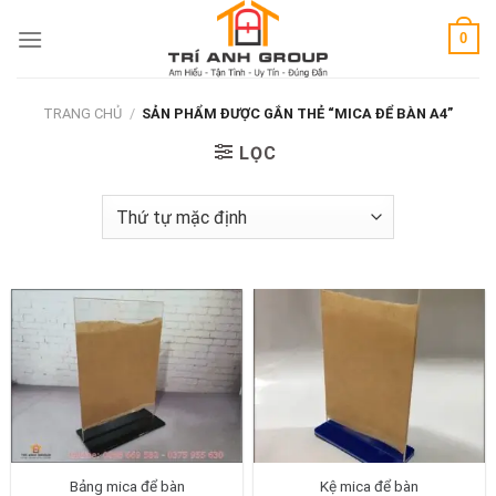
Skip
0
to
content
TRANG CHỦ
/
SẢN PHẨM ĐƯỢC GẮN THẺ “MICA ĐỂ BÀN A4”
LỌC
Bảng mica để bàn
Kệ mica để bàn