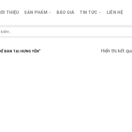
IỚI THIỆU
SẢN PHẨM
BÁO GIÁ
TIN TỨC
LIÊN HỆ
Hiển thị kết qu
Ể BÀN TẠI HƯNG YÊN”