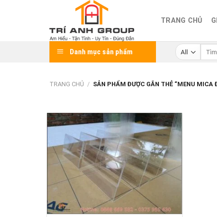
Skip
to
TRANG CHỦ
G
content
Tìm
Danh mục sản phẩm
kiếm:
TRANG CHỦ
/
SẢN PHẨM ĐƯỢC GẮN THẺ “MENU MICA Đ