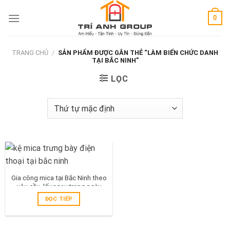
Skip
0
to
content
TRANG CHỦ
/
SẢN PHẨM ĐƯỢC GẮN THẺ “LÀM BIỂN CHỨC DANH
TẠI BẮC NINH”
LỌC
Gia công mica tại Bắc Ninh theo
yêu cầu, lấy ngay trong ngày
ĐỌC TIẾP