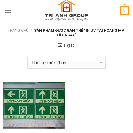
Skip
0
to
content
TRANG CHỦ
/
SẢN PHẨM ĐƯỢC GẮN THẺ “IN UV TẠI HOÀNG MAI
LẤY NGAY”
LỌC