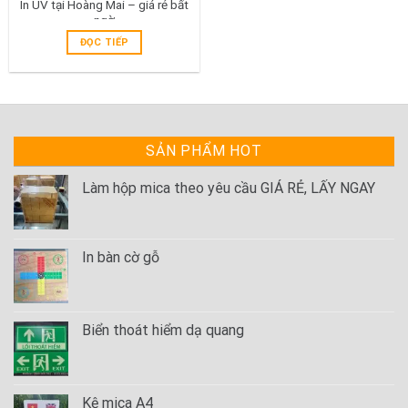
In UV tại Hoàng Mai – giá rẻ bất
ngờ
ĐỌC TIẾP
SẢN PHẨM HOT
Làm hộp mica theo yêu cầu GIÁ RẺ, LẤY NGAY
In bàn cờ gỗ
Biển thoát hiểm dạ quang
Kệ mica A4