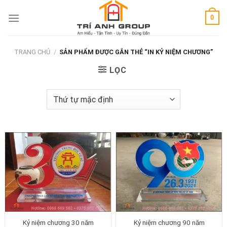
Skip
0
to
content
TRANG CHỦ
/
SẢN PHẨM ĐƯỢC GẮN THẺ “IN KỶ NIỆM CHƯƠNG”
LỌC
Kỷ niệm chương 30 năm
Kỷ niệm chương 90 năm