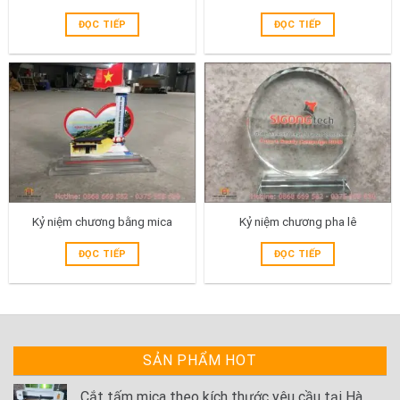
ĐỌC TIẾP
ĐỌC TIẾP
Kỷ niệm chương bằng mica
Kỷ niệm chương pha lê
ĐỌC TIẾP
ĐỌC TIẾP
SẢN PHẨM HOT
Cắt tấm mica theo kích thước yêu cầu tại Hà