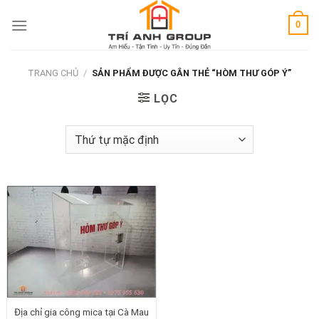
Skip
0
to
content
TRANG CHỦ
/
SẢN PHẨM ĐƯỢC GẮN THẺ “HÒM THƯ GÓP Ý”
LỌC
Địa chỉ gia công mica tại Cà Mau