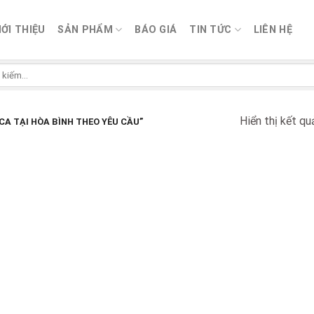
IỚI THIỆU
SẢN PHẨM
BÁO GIÁ
TIN TỨC
LIÊN HỆ
Hiển thị kết qu
A TẠI HÒA BÌNH THEO YÊU CẦU”