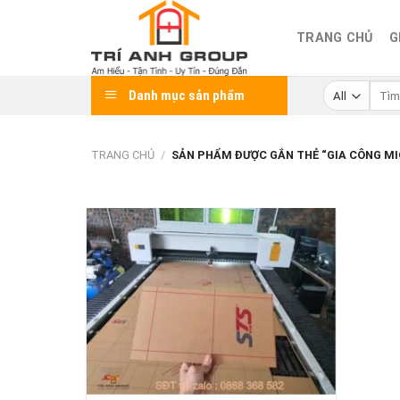
Skip
to
TRANG CHỦ
G
content
Tìm
Danh mục sản phẩm
kiếm:
TRANG CHỦ
/
SẢN PHẨM ĐƯỢC GẮN THẺ “GIA CÔNG MIC