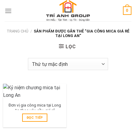
Skip
0
to
content
TRANG CHỦ
/
SẢN PHẨM ĐƯỢC GẮN THẺ “GIA CÔNG MICA GIÁ RẺ
TẠI LONG AN”
LỌC
Đơn vị gia công mica tại Long
An theo yêu cầu, giá rẻ
ĐỌC TIẾP