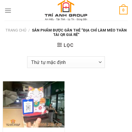
Skip
0
to
content
TRANG CHỦ
/
SẢN PHẨM ĐƯỢC GẮN THẺ “ĐỊA CHỈ LÀM MÈO THẦN
TÀI QR GIÁ RẺ”
LỌC