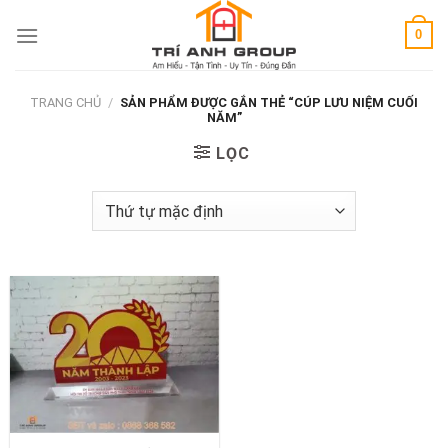
Skip
0
to
content
TRANG CHỦ
/
SẢN PHẨM ĐƯỢC GẮN THẺ “CÚP LƯU NIỆM CUỐI
NĂM”
LỌC