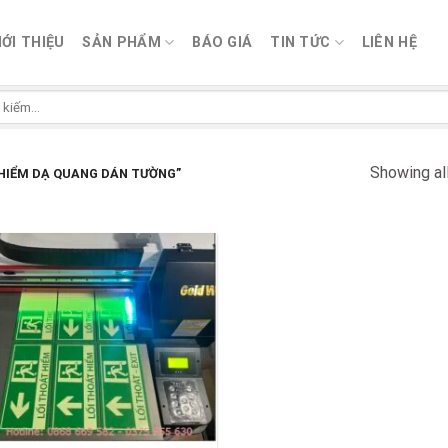
IỚI THIỆU
SẢN PHẨM
BÁO GIÁ
TIN TỨC
LIÊN HỆ
Showing all
HIỂM DẠ QUANG DÁN TƯỜNG”