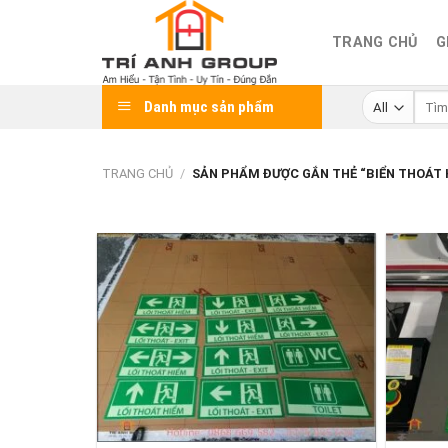
Skip
to
TRANG CHỦ
G
content
Tìm
Danh mục sản phẩm
kiếm:
TRANG CHỦ
/
SẢN PHẨM ĐƯỢC GẮN THẺ “BIỂN THOÁT 