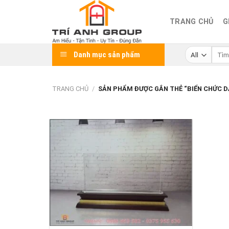
Skip
to
TRANG CHỦ
G
content
Tìm
Danh mục sản phẩm
kiếm:
TRANG CHỦ
/
SẢN PHẨM ĐƯỢC GẮN THẺ “BIỂN CHỨC D