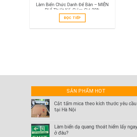
Làm Biển Chức Danh Để Bàn – MIỄN
PHÍ Thiết Kế, Giảm Giá 20%
ĐỌC TIẾP
SẢN PHẨM HOT
Cắt tấm mica theo kích thước yêu cầu
tại Hà Nội
Làm biển dạ quang thoát hiểm lấy nga
ở đâu?