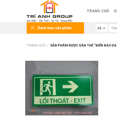
Skip
to
TRANG CHỦ
G
content
Tìm
Danh mục sản phẩm
kiếm:
TRANG CHỦ
/
SẢN PHẨM ĐƯỢC GẮN THẺ “BIỂN BÁO DẠ