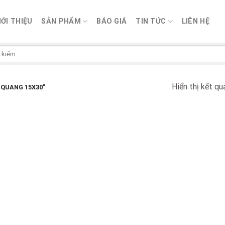
IỚI THIỆU
SẢN PHẨM
BÁO GIÁ
TIN TỨC
LIÊN HỆ
Hiển thị kết qu
 QUANG 15X30”