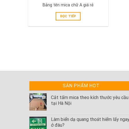
Bảng tên mica chữ A giá rẻ
ĐỌC TIẾP
SẢN PHẨM HOT
Cắt tấm mica theo kích thước yêu cầu
tại Hà Nội
Làm biển dạ quang thoát hiểm lấy nga
ở đâu?