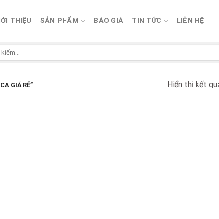
IỚI THIỆU
SẢN PHẨM
BÁO GIÁ
TIN TỨC
LIÊN HỆ
Hiển thị kết qu
A GIÁ RẺ”