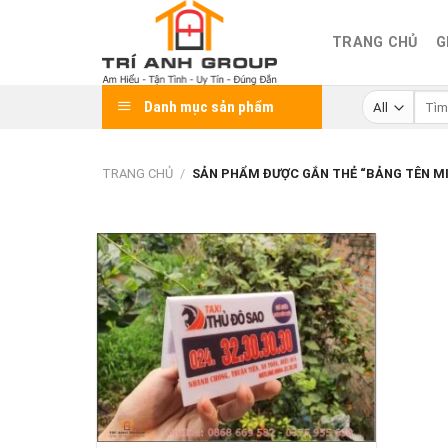
Skip
to
TRANG CHỦ
G
content
Tìm
Danh mục sản phẩm
kiếm:
TRANG CHỦ
/
SẢN PHẨM ĐƯỢC GẮN THẺ “BẢNG TÊN MIC