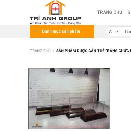
Skip
to
TRANG CHỦ
G
content
Tìm
Danh mục sản phẩm
kiếm:
TRANG CHỦ
/
SẢN PHẨM ĐƯỢC GẮN THẺ “BẢNG CHỨC D