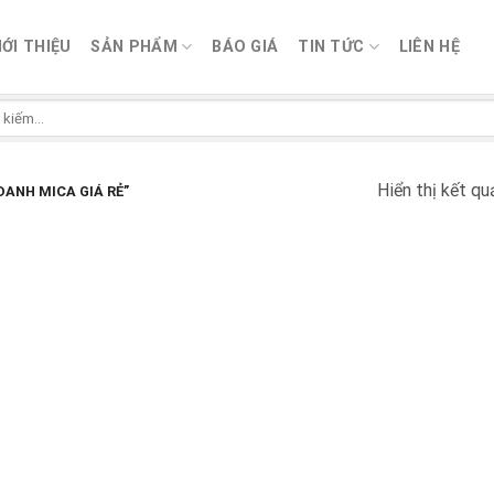
IỚI THIỆU
SẢN PHẨM
BÁO GIÁ
TIN TỨC
LIÊN HỆ
Hiển thị kết qu
ANH MICA GIÁ RẺ”