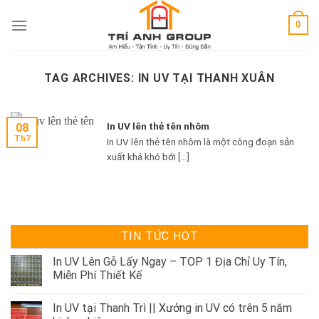
Skip
0
to
content
TAG ARCHIVES:
IN UV TẠI THANH XUÂN
In UV lên thẻ tên nhôm
08
Th7
In UV lên thẻ tên nhôm là một công đoạn sản
xuất khá khó bới [...]
TIN TỨC HOT
In UV Lên Gỗ Lấy Ngay – TOP 1 Địa Chỉ Uy Tín,
Miễn Phí Thiết Kế
In UV tại Thanh Trì || Xưởng in UV có trên 5 năm