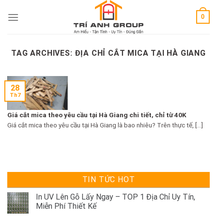
Skip
0
to
content
TAG ARCHIVES:
ĐỊA CHỈ CẮT MICA TẠI HÀ GIANG
28
Th7
Giá cắt mica theo yêu cầu tại Hà Giang chi tiết, chỉ từ 40K
Giá cắt mica theo yêu cầu tại Hà Giang là bao nhiêu? Trên thực tế, [...]
TIN TỨC HOT
In UV Lên Gỗ Lấy Ngay – TOP 1 Địa Chỉ Uy Tín,
Miễn Phí Thiết Kế