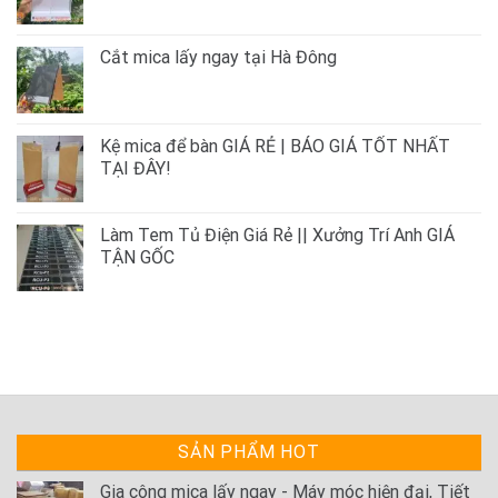
Cắt mica lấy ngay tại Hà Đông
Kệ mica để bàn GIÁ RẺ | BÁO GIÁ TỐT NHẤT
TẠI ĐÂY!
Làm Tem Tủ Điện Giá Rẻ || Xưởng Trí Anh GIÁ
TẬN GỐC
SẢN PHẨM HOT
Gia công mica lấy ngay - Máy móc hiện đại, Tiết