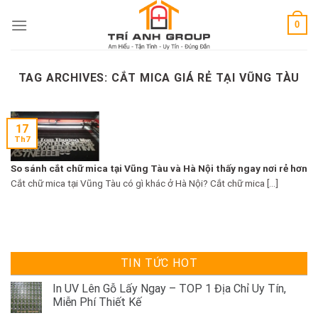
Skip
0
to
content
TAG ARCHIVES:
CẮT MICA GIÁ RẺ TẠI VŨNG TÀU
17
Th7
So sánh cắt chữ mica tại Vũng Tàu và Hà Nội thấy ngay nơi rẻ hơn
Cắt chữ mica tại Vũng Tàu có gì khác ở Hà Nội? Cắt chữ mica [...]
TIN TỨC HOT
In UV Lên Gỗ Lấy Ngay – TOP 1 Địa Chỉ Uy Tín,
Miễn Phí Thiết Kế