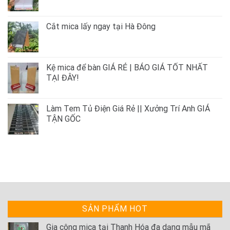
Cắt mica lấy ngay tại Hà Đông
Kệ mica để bàn GIÁ RẺ | BÁO GIÁ TỐT NHẤT
TẠI ĐÂY!
Làm Tem Tủ Điện Giá Rẻ || Xưởng Trí Anh GIÁ
TẬN GỐC
SẢN PHẨM HOT
Gia công mica tại Thanh Hóa đa dạng mẫu mã