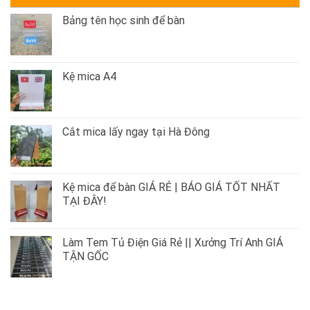
Bảng tên học sinh để bàn
Kệ mica A4
Cắt mica lấy ngay tại Hà Đông
Kệ mica để bàn GIÁ RẺ | BÁO GIÁ TỐT NHẤT
TẠI ĐÂY!
Làm Tem Tủ Điện Giá Rẻ || Xưởng Trí Anh GIÁ
TẬN GỐC