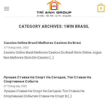
Skip
0
to
content
CATEGORY ARCHIVES:
1WIN BRASIL
Cassino Online Brasil Melhores Casinos Do Brasi
17 Tháng chín, 2022
Cassino Online Brasil Melhores Casinos Do Brasil Slots Online Jogue
Nas Melhores Slots Em Cassino [...]
Лучшие Ставки На Спорт На Сегодня, Топ Ставок На
Спортивные Событи
27 Tháng bảy, 2022
Лучшие Ставки На Спорт На Сегодня, Топ Ставок На
Спортивные События Ставки На Спорт В [...]