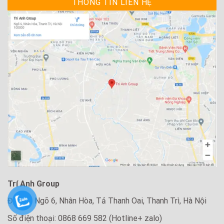
THÔNG TIN LIÊN HỆ
Trí Anh Group
Địa chỉ: Ngõ 6, Nhân Hòa, Tả Thanh Oai, Thanh Trì, Hà Nội
Số điện thoại: 0868 669 582 (Hotline+ zalo)