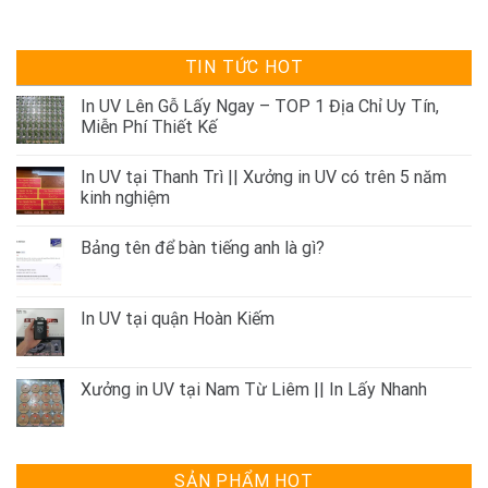
TIN TỨC HOT
In UV Lên Gỗ Lấy Ngay – TOP 1 Địa Chỉ Uy Tín,
Miễn Phí Thiết Kế
In UV tại Thanh Trì || Xưởng in UV có trên 5 năm
kinh nghiệm
Bảng tên để bàn tiếng anh là gì?
In UV tại quận Hoàn Kiếm
Xưởng in UV tại Nam Từ Liêm || In Lấy Nhanh
SẢN PHẨM HOT